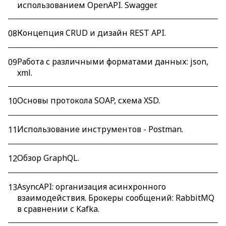
использованием OpenAPI. Swagger.
Концепция CRUD и дизайн REST API.
08
Работа с различными форматами данных: json,
09
xml.
Основы протокола SOAP, схема XSD.
10
Использование инструментов - Postman.
11
Обзор GraphQL.
12
AsyncAPI: организация асинхронного
13
взаимодействия. Брокеры сообщений: RabbitMQ
в сравнении с Kafka.