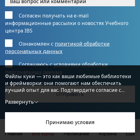
Согласен получать на e-mail
информационные рассылки о новостях Учебного
центра IBS
Ознакомлен с
политикой обработки
персональных данных
Cоглашаюсь с
условиями обработки
персональных данных
Файлы куки — это как ваши любимые библиотеки
и фреймворки: они помогают нам обеспечить
лучший опыт для вас. Подтвердите согласие с
политикой конфиденциальности, нажав
Развернуть
«Принимаю условия», чтобы продолжить.
Принимаю условия
Главная
Все курсы
Расписание
Корзина
Еще