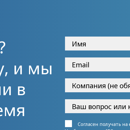
?
у, и мы
и в
емя
Согласен получать на