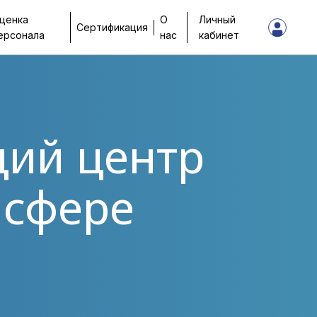
ценка
О
Личный
Сертификация
ерсонала
нас
кабинет
щий центр
 сфере
О