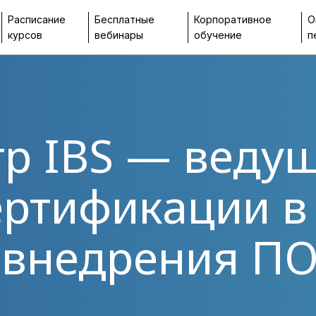
Расписание
Бесплатные
Корпоративное
О
курсов
вебинары
обучение
п
р IBS — веду
ертификации в
 внедрения П