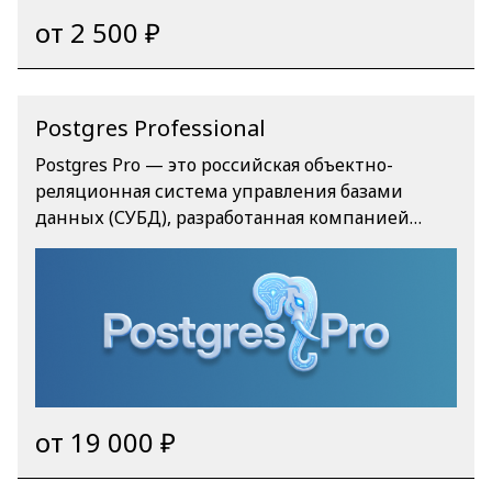
от 2 500 ₽
Postgres Professional
Postgres Pro — это российская объектно-
реляционная система управления базами
данных (СУБД), разработанная компанией
«Postgres Professional» на основе открытой
версии PostgreSQL. Она предназначена для
высоконагруженных систем, обеспечивает
безопасность и надежность, входит в Реестр
российского ПО и активно используется для
импортозамещения. [
/upload/medialibrary/b56/0sk0btzo8suqca5eblnlnj
bjme835vxx/PostgresPro_Logo.png ] [
от 19 000 ₽
https://postgrespro.ru/ ] [
/upload/medialibrary/b09/g54hpxkb5vgyxlf20k5f9