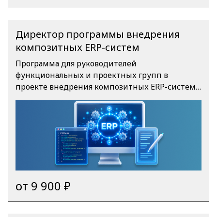
Директор программы внедрения
композитных ERP-систем
Программа для руководителей
функциональных и проектных групп в
проекте внедрения композитных ERP-систем
в рамках экосистемы «Федерация». Экосистема
«Федерация» представляет собой совокупность
технологических, методологических и
организационных инструментов,
обеспечивающих поддержку работы
государства, заказчиков, вендоров,
интеграторов, бизнес-консультантов и
разработчиков в сегменте рынка «Создание
от 9 900 ₽
систем управления крупными холдингами и
предприятиями на отечественных решениях.