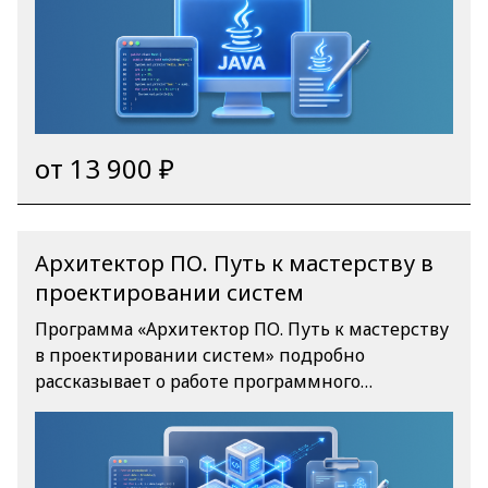
разработки на Java, начиная с ООП и
функционального программирования,
погружает в Spring Framework и работу с
базами данных, и включает необходимые
профессиональному разработчику темы
многопоточности, ввода-вывода и
от 13 900 ₽
архитектуры REST-сервисов.
Архитектор ПО. Путь к мастерству в
проектировании систем
Программа «Архитектор ПО. Путь к мастерству
в проектировании систем» подробно
рассказывает о работе программного
архитектора. Начать обучение можно с 5
бесплатных уроков*, а затем перейти к полной
версии программы. Курс учит планировать
будущее развитие сложных систем с нуля: