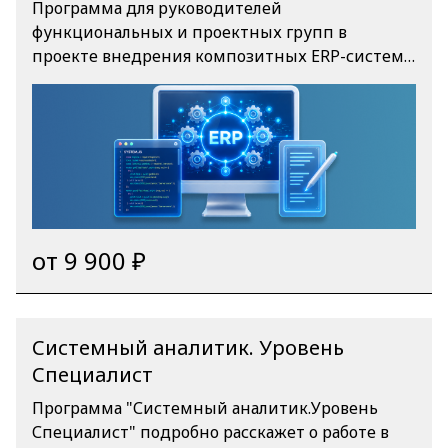
Программа для руководителей
функциональных и проектных групп в
проекте внедрения композитных ERP-систем
в рамках экосистемы «Федерация». Экосистема
«Федерация» представляет собой совокупность
технологических, методологических и
организационных инструментов,
обеспечивающих поддержку работы
государства, заказчиков, вендоров,
интеграторов, бизнес-консультантов и
разработчиков в сегменте рынка «Создание
от 9 900 ₽
систем управления крупными холдингами и
предприятиями на отечественных решениях».
Системный аналитик. Уровень
Специалист
Программа "Системный аналитик.Уровень
Специалист" подробно расскажет о работе в