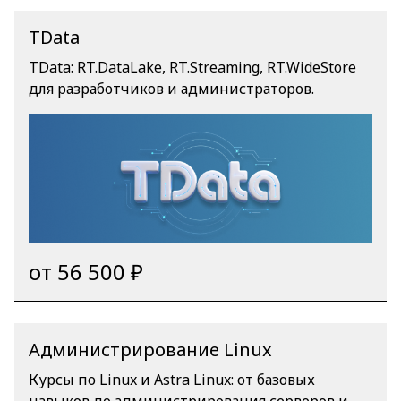
ugsl4685joh/Sert_PostgresPro.png ] [
/files/Sert_PostgresPro_2026.pdf ] АНО ДПО "УЦ
TData
ИБС" является авторизованным партнером
TData: RT.DataLake, RT.Streaming, RT.WideStore
компании «Postgres Professional» и имеет
для разработчиков и администраторов.
право на проведение сертифицированных
курсов [ http://postgrespro.ru/education/where ]
от 56 500 ₽
Администрирование Linux
Курсы по Linux и Astra Linux: от базовых