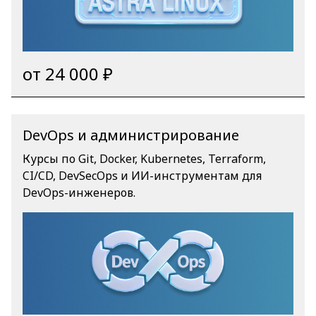
/upload/medialibrary/fbc/nkquc38ho1hojv8gprgei
7v9mcu3gln9/Linux_Sert.png ] [
/files/Cert_Astra_Linux_2026.pdf ] АНО ДПО "УЦ
ИБС" является авторизованным учебным
от 24 000 ₽
центром «Группы Астра», разработчика
российской операционной системы Astra
Linux. [ http://astra.ru/ ]
DevOps и администрирование
Курсы по Git, Docker, Kubernetes, Terraform,
CI/CD, DevSecOps и ИИ-инструментам для
DevOps-инженеров.