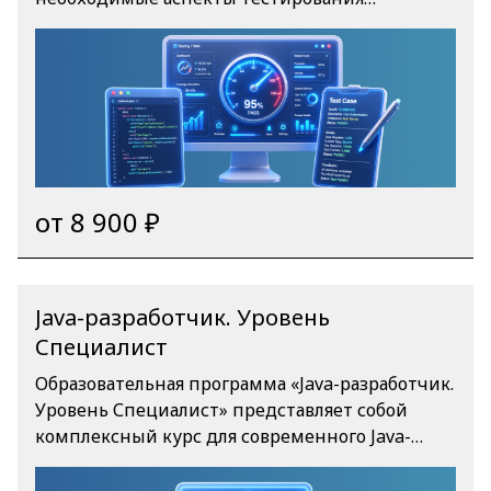
программного обеспечения. Вы научитесь
работать с требованиями, создавать тестовую
документацию, применять различные виды
тестирования веб-приложений,
автоматизировать тестирование фронтенда и
бэкенда, а также взаимодействовать с
командой разработки. По окончании
программы вы станете востребованным
от 8 900 ₽
специалистом, готовым к работе в
современных IT-проектах.
Java-разработчик. Уровень
Специалист
Образовательная программа «Java-разработчик.
Уровень Специалист» представляет собой
комплексный курс для современного Java-
разработчика. Программа охватывает все
современные аспекты промышленной