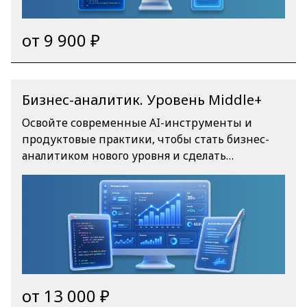
интеграторов, бизнес-консультантов и
разработчиков в сегменте рынка «Создание
от 9 900 ₽
систем управления крупными холдингами и
предприятиями на отечественных решениях».
Бизнес-аналитик. Уровень Middle+
Освойте современные AI-инструменты и
продуктовые практики, чтобы стать бизнес-
аналитиком нового уровня и сделать
уверенный шаг к продакт-ролям. Программа
подойдет тем, кто хочет прокачать
востребованные навыки на стыке аналитики,
искусственного интеллекта и продуктовой
стратегии.
от 13 000 ₽