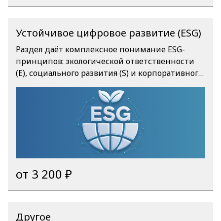
Устойчивое цифровое развитие (ESG)
Раздел даёт комплексное понимание ESG-
принципов: экологической ответственности
(E), социального развития (S) и корпоративного
управления (G). Вы освоите практические
инструменты для сбора и анализа ESG-данных,
построения отчётности по стандартам (таким
как GRI) и создания устойчивых ИТ-решений,
направленных на снижение экологического
следа и повышение социальной
эффективности бизнеса.
от 3 200 ₽
Другое