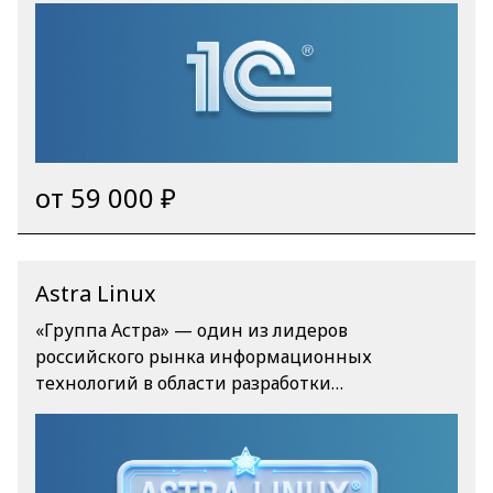
администрирования серверных кластеров и
проектирования распределённых
информационных баз, формирующее полный
цикл компетенций для автоматизации,
интеграции и сопровождения корпоративных
учётных систем.
от 59 000 ₽
Astra Linux
«Группа Астра» — один из лидеров
российского рынка информационных
технологий в области разработки
программного обеспечения (ПО) и средств
защиты информации. [
/upload/medialibrary/8de/2q0lj4ndq0jya63eix044h
mx3fovr7ma/logoNewAL%201.png ] [