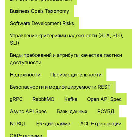
Business Goals Taxonomy
Software Development Risks
Управление критериями надежности (SLA, SLO,
SLI)
Виды требований и атрибуты качества тактики
доступности
Надежности
Производительности
Безопасности и модифицируемости REST
gRPC
RabbitMQ
Kafka
Open API Spec
Async API Spec
Базы данных
РСУБД
NoSQL
ER-диаграмма
ACID-транзакции
CAP-теорема