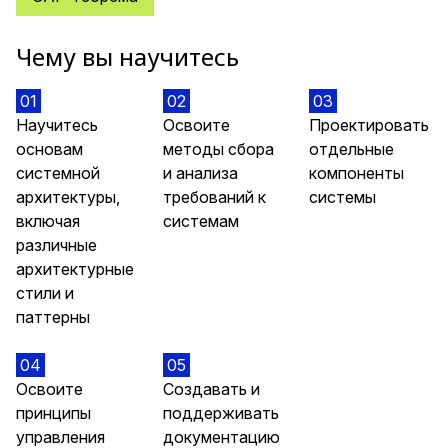
Чему вы научитесь
01
02
03
Научитесь
Освоите
Проектировать
основам
методы сбора
отдельные
системной
и анализа
компоненты
архитектуры,
требований к
системы
включая
системам
различные
архитектурные
стили и
паттерны
04
05
Освоите
Создавать и
принципы
поддерживать
управления
документацию