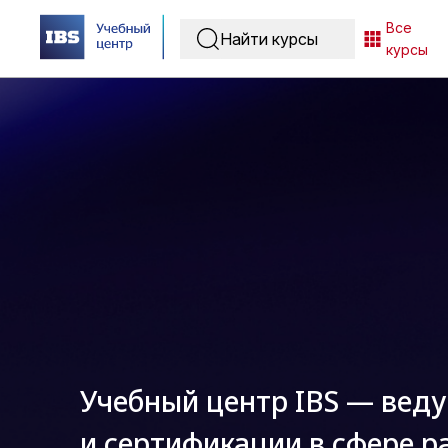
Все
курсы
Учебный центр IBS — вед
и сертификации в сфере р