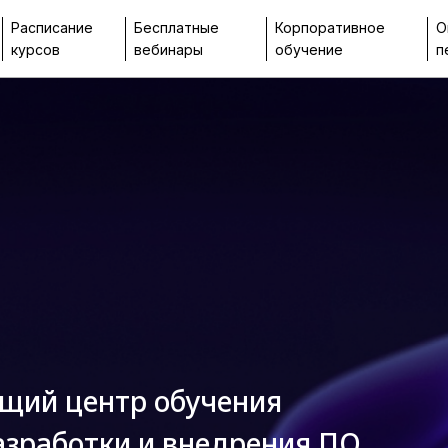
Расписание
Бесплатные
Корпоративное
О
курсов
вебинары
обучение
п
ущий центр обучения
азработки и внедрения ПО,