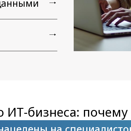
 данными
го
ИТ-бизнеса:
почему 
ацелены на специалистов