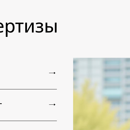
ертизы
т