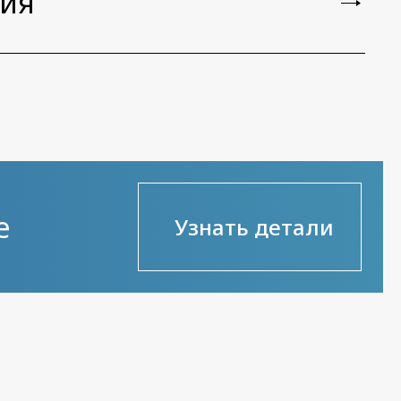
ия
е
Узнать детали