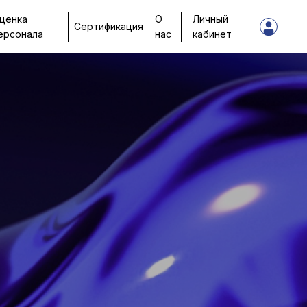
ценка
О
Личный
Сертификация
ерсонала
нас
кабинет