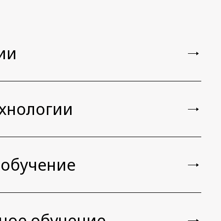
ии
ехнологии
 обучение
ное обучение