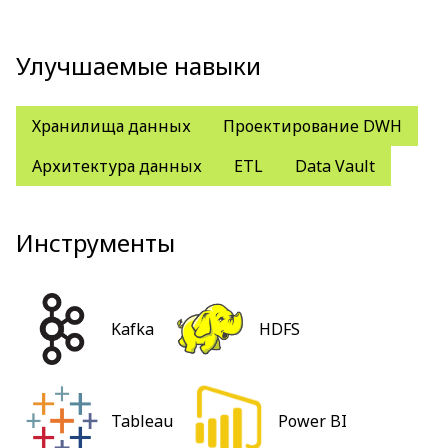
Улучшаемые навыки
Хранилища данных
Проектирование DWH
Архитектура данных
ETL
Data Vault
Инструменты
Kafka
HDFS
Tableau
Power BI