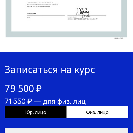
Записаться на курс
79 500 ₽
71 550 ₽ — для физ. лиц
Юр. лицо
Физ. лицо