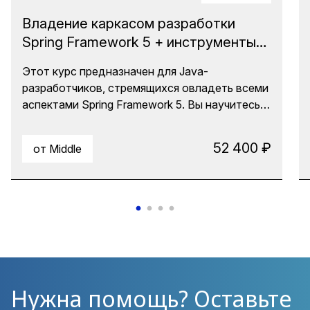
Владение каркасом разработки
Spring Framework 5 + инструменты
ИИ
Этот курс предназначен для Java-
разработчиков, стремящихся овладеть всеми
аспектами Spring Framework 5. Вы научитесь
создавать надежные и масштабируемые
приложения, используя такие ключевые
52 400 ₽
от Middle
технологии, как Dependency Injection (DI),
Aspect-Oriented Programming (AOP), Spring
Boot, Spring Data и Spring REST. Также вы
попробуете делегировать некоторые задачи
ИИ и узнаете, как можете повысить свою
эффективность.
Нужна помощь? Оставьте