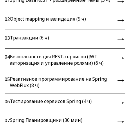
Spring Data REST - расширенные темы (5 ч)
01
Object mapping и валидация (5 ч)
02
Транзакции (6 ч)
03
Безопасность для REST-сервисов (JWT
04
авторизация и управление ролями) (6 ч)
Реактивное программирование на Spring
05
WebFlux (8 ч)
Тестирование сервисов Spring (4 ч)
06
Spring Планировщики (30 мин)
07