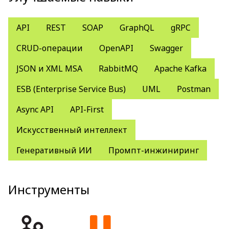
API
REST
SOAP
GraphQL
gRPC
CRUD-операции
OpenAPI
Swagger
JSON и XML MSA
RabbitMQ
Apache Kafka
ESB (Enterprise Service Bus)
UML
Postman
Async API
API-First
Искусственный интеллект
Генеративный ИИ
Промпт-инжиниринг
Инструменты