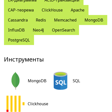
ER-диаграмма
ACID-транзакции
CAP-теорема
ClickHouse
Apache
Cassandra
Redis
Memcaсhed
MongoDB
InfluxDB
Neo4J
OpenSearch
PostgreSQL
Инструменты
MongoDB
SQL
Clickhouse