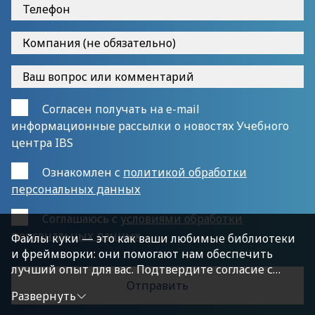
Согласен получать на e-mail
информационные рассылки о новостях Учебного
центра IBS
Ознакомлен с
политикой обработки
персональных данных
Cоглашаюсь с
условиями обработки
персональных данных
Файлы куки — это как ваши любимые библиотеки
и фреймворки: они помогают нам обеспечить
лучший опыт для вас. Подтвердите согласие с
политикой конфиденциальности, нажав
Развернуть
«Принимаю условия», чтобы продолжить.