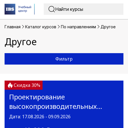
Главная
Каталог курсов
По направлениям
Другое
Другое
Фильтр
Скидка 30%
Проектирование
высокопроизводительных
приложений и инструменты ИИ
Дата: 17.08.2026 - 09.09.2026