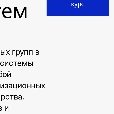
тем
курс
ых групп в
осистемы
бой
низационных
рства,
в и