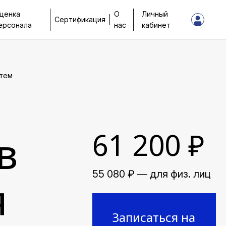
ценка
О
Личный
Сертификация
ерсонала
нас
кабинет
стем
в
61 200 ₽
55 080 ₽ — для физ. лиц
я
Записаться на