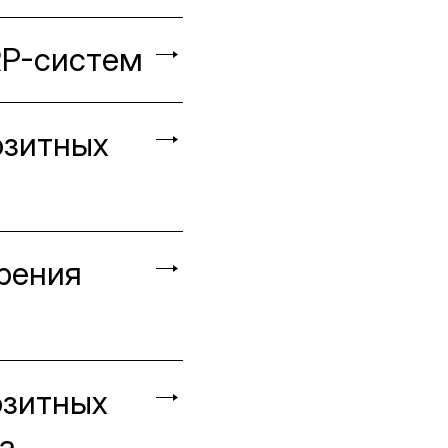
RP-систем
озитных
рения
озитных
а