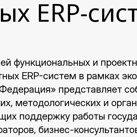
ых ERP-сис
ей функциональных и проектн
тных ERP-систем в рамках эк
Федерация» представляет со
ких, методологических и орга
щих поддержку работы госуда
раторов, бизнес-консультанто