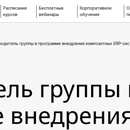
Расписание
Бесплатные
Корпоративное
О
курсов
вебинары
обучение
п
водитель группы в программе внедрения композитных ERP-си
ель группы 
 внедрени