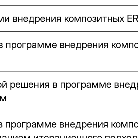
ми внедрения композитных E
в программе внедрения комп
ой решения в программе внед
ем
в программе внедрения комп
ванием итерационного подход