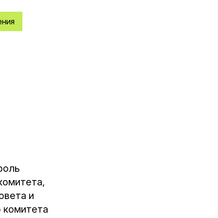
ения
роль
комитета,
овета и
 комитета