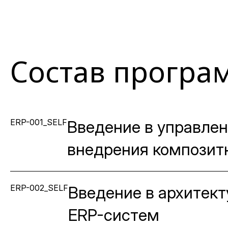
Состав прогр
ERP-001_SELF
Введение в управле
внедрения композит
ERP-002_SELF
Введение в архитект
ERP-систем