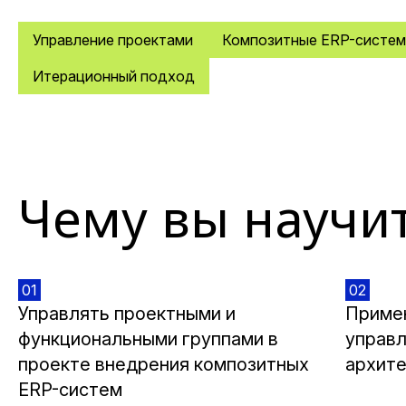
Управление проектами
Композитные ERP-систе
Итерационный подход
Чему вы научи
01
02
Управлять проектными и
Приме
функциональными группами в
управл
проекте внедрения композитных
архите
ERP-систем