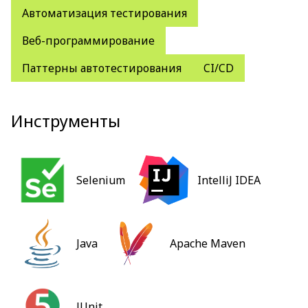
Автоматизация тестирования
Веб-программирование
Паттерны автотестирования
CI/CD
Инструменты
Selenium
IntelliJ IDEA
Java
Apache Maven
JUnit