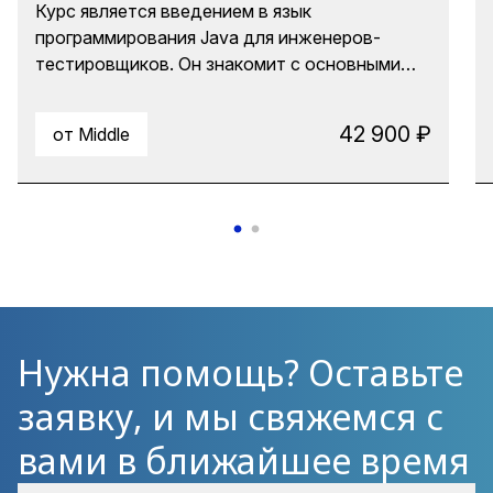
Курс является введением в язык
программирования Java для инженеров-
тестировщиков. Он знакомит с основными
понятиями, конструкциями языка и
стандартами, которые будут им необходимы
42 900 ₽
от Middle
при проведении автоматизированного или
нагрузочного тестирования. В ходе
лабораторного практикума будут
задействованы приемы использования
Искусственного интеллекта для
кодогенерации, рефакторинга и отладки.
Нужна помощь? Оставьте
заявку, и мы свяжемся с
вами в ближайшее время