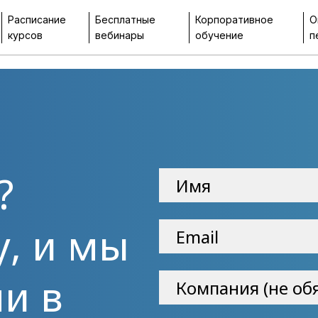
Расписание
Бесплатные
Корпоративное
О
курсов
вебинары
обучение
п
?
у, и мы
и в