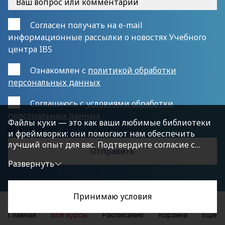
Согласен получать на e-mail
информационные рассылки о новостях Учебного
центра IBS
Ознакомлен с
политикой обработки
персональных данных
Cоглашаюсь с
условиями обработки
персональных данных
Файлы куки — это как ваши любимые библиотеки
и фреймворки: они помогают нам обеспечить
лучший опыт для вас. Подтвердите согласие с
политикой конфиденциальности, нажав
Развернуть
«Принимаю условия», чтобы продолжить.
Принимаю условия
Главная
Все курсы
Расписание
Корзина
Еще