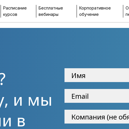
Расписание
Бесплатные
Корпоративное
О
курсов
вебинары
обучение
п
?
у, и мы
и в