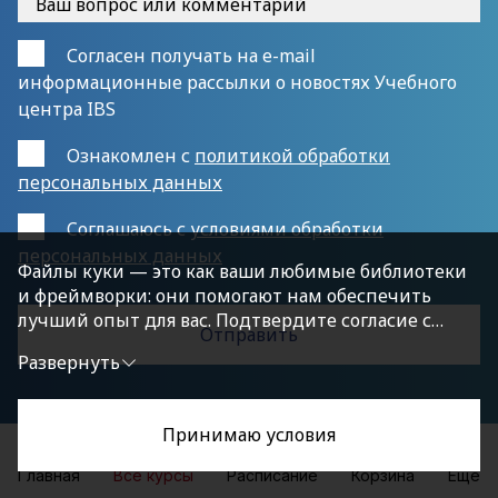
Согласен получать на e-mail
информационные рассылки о новостях Учебного
центра IBS
Ознакомлен с
политикой обработки
персональных данных
Cоглашаюсь с
условиями обработки
персональных данных
Файлы куки — это как ваши любимые библиотеки
и фреймворки: они помогают нам обеспечить
лучший опыт для вас. Подтвердите согласие с
политикой конфиденциальности, нажав
Развернуть
«Принимаю условия», чтобы продолжить.
Принимаю условия
Главная
Все курсы
Расписание
Корзина
Еще