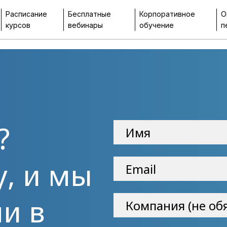
Расписание
Бесплатные
Корпоративное
О
курсов
вебинары
обучение
п
?
у, и мы
и в