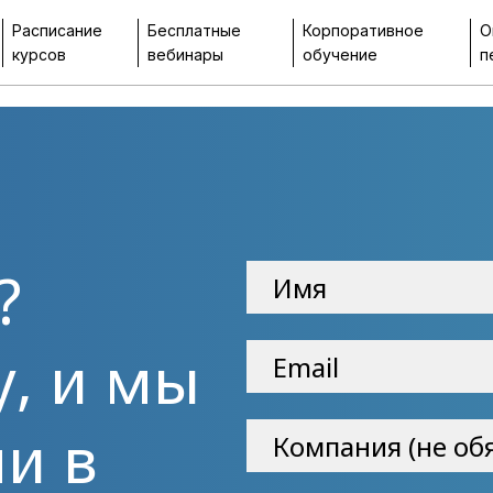
Расписание
Бесплатные
Корпоративное
О
курсов
вебинары
обучение
п
?
у, и мы
и в