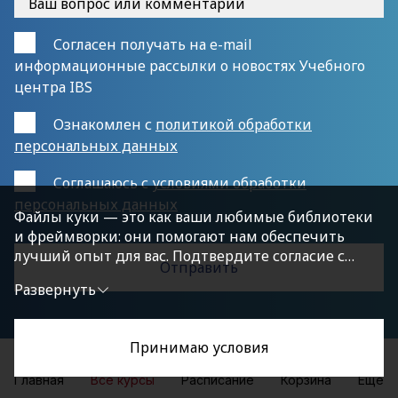
Согласен получать на e-mail
информационные рассылки о новостях Учебного
центра IBS
Ознакомлен с
политикой обработки
персональных данных
Cоглашаюсь с
условиями обработки
персональных данных
Файлы куки — это как ваши любимые библиотеки
и фреймворки: они помогают нам обеспечить
лучший опыт для вас. Подтвердите согласие с
политикой конфиденциальности, нажав
Развернуть
«Принимаю условия», чтобы продолжить.
Принимаю условия
Главная
Все курсы
Расписание
Корзина
Еще