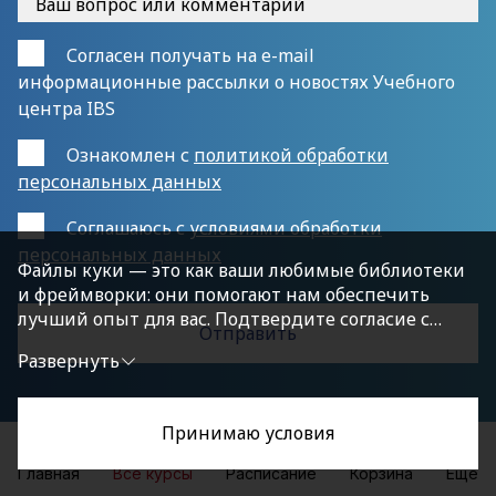
Согласен получать на e-mail
информационные рассылки о новостях Учебного
центра IBS
Ознакомлен с
политикой обработки
персональных данных
Cоглашаюсь с
условиями обработки
персональных данных
Файлы куки — это как ваши любимые библиотеки
и фреймворки: они помогают нам обеспечить
лучший опыт для вас. Подтвердите согласие с
политикой конфиденциальности, нажав
Развернуть
«Принимаю условия», чтобы продолжить.
Принимаю условия
Главная
Все курсы
Расписание
Корзина
Еще