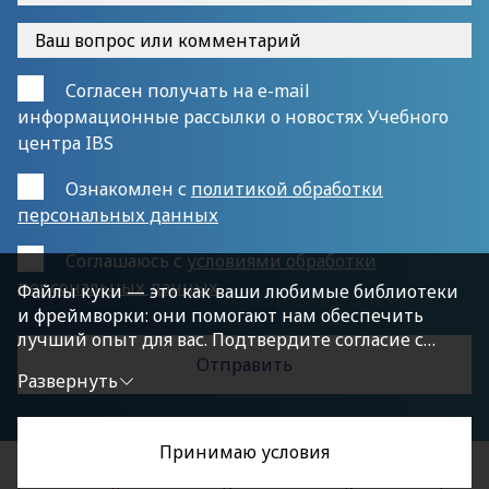
Согласен получать на e-mail
информационные рассылки о новостях Учебного
центра IBS
Ознакомлен с
политикой обработки
персональных данных
Cоглашаюсь с
условиями обработки
персональных данных
Файлы куки — это как ваши любимые библиотеки
и фреймворки: они помогают нам обеспечить
лучший опыт для вас. Подтвердите согласие с
политикой конфиденциальности, нажав
Развернуть
«Принимаю условия», чтобы продолжить.
Принимаю условия