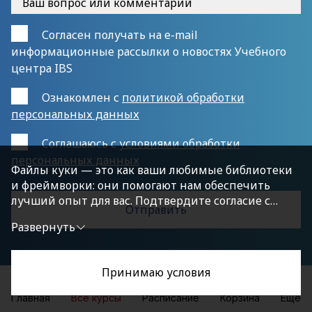
Согласен получать на e-mail
информационные рассылки о новостях Учебного
центра IBS
Ознакомлен с
политикой обработки
персональных данных
Cоглашаюсь с
условиями обработки
персональных данных
Файлы куки — это как ваши любимые библиотеки
и фреймворки: они помогают нам обеспечить
лучший опыт для вас. Подтвердите согласие с
политикой конфиденциальности, нажав
Развернуть
«Принимаю условия», чтобы продолжить.
Принимаю условия
Главная
Все курсы
Расписание
Корзина
Еще