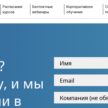
Расписание
Бесплатные
Корпоративное
О
курсов
вебинары
обучение
п
?
у, и мы
и в