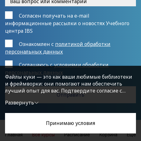
Согласен получать на e-mail
информационные рассылки о новостях Учебного
центра IBS
Ознакомлен с
политикой обработки
персональных данных
Cоглашаюсь с
условиями обработки
персональных данных
Файлы куки — это как ваши любимые библиотеки
и фреймворки: они помогают нам обеспечить
лучший опыт для вас. Подтвердите согласие с
политикой конфиденциальности, нажав
Развернуть
«Принимаю условия», чтобы продолжить.
Принимаю условия
Главная
Все курсы
Расписание
Корзина
Еще