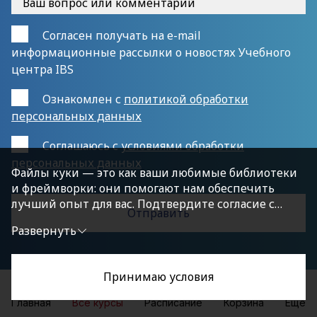
Согласен получать на e-mail
информационные рассылки о новостях Учебного
центра IBS
Ознакомлен с
политикой обработки
персональных данных
Cоглашаюсь с
условиями обработки
персональных данных
Файлы куки — это как ваши любимые библиотеки
и фреймворки: они помогают нам обеспечить
лучший опыт для вас. Подтвердите согласие с
политикой конфиденциальности, нажав
Развернуть
«Принимаю условия», чтобы продолжить.
Принимаю условия
Главная
Все курсы
Расписание
Корзина
Еще