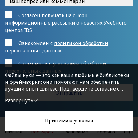
Согласен получать на e-mail
информационные рассылки о новостях Учебного
центра IBS
Ознакомлен с
политикой обработки
персональных данных
Cоглашаюсь с
условиями обработки
персональных данных
Файлы куки — это как ваши любимые библиотеки
и фреймворки: они помогают нам обеспечить
лучший опыт для вас. Подтвердите согласие с
политикой конфиденциальности, нажав
Развернуть
«Принимаю условия», чтобы продолжить.
Принимаю условия
Главная
Все курсы
Расписание
Корзина
Еще