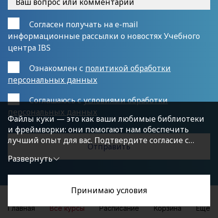
Согласен получать на e-mail
информационные рассылки о новостях Учебного
центра IBS
Ознакомлен с
политикой обработки
персональных данных
Cоглашаюсь с
условиями обработки
персональных данных
Файлы куки — это как ваши любимые библиотеки
и фреймворки: они помогают нам обеспечить
лучший опыт для вас. Подтвердите согласие с
политикой конфиденциальности, нажав
Развернуть
«Принимаю условия», чтобы продолжить.
Принимаю условия
Главная
Все курсы
Расписание
Корзина
Еще