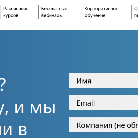
Расписание
Бесплатные
Корпоративное
О
курсов
вебинары
обучение
п
?
у, и мы
и в