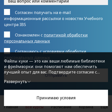
Согласен получать на e-mail
информационные рассылки о новостях Учебного
центра IBS
Ознакомлен с
политикой обработки
персональных данных
Cоглашаюсь с
условиями обработки
персональных данных
Файлы куки — это как ваши любимые библиотеки
и фреймворки: они помогают нам обеспечить
лучший опыт для вас. Подтвердите согласие с
политикой конфиденциальности, нажав
Развернуть
«Принимаю условия», чтобы продолжить.
Принимаю условия
Главная
Все курсы
Расписание
Корзина
Еще