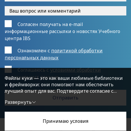
Согласен получать на e-mail
информационные рассылки о новостях Учебного
центра IBS
Ознакомлен с
политикой обработки
персональных данных
Cоглашаюсь с
условиями обработки
персональных данных
Файлы куки — это как ваши любимые библиотеки
и фреймворки: они помогают нам обеспечить
лучший опыт для вас. Подтвердите согласие с
политикой конфиденциальности, нажав
Развернуть
«Принимаю условия», чтобы продолжить.
Принимаю условия