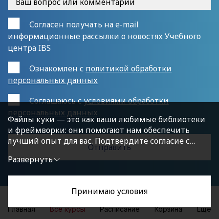
Согласен получать на e-mail
информационные рассылки о новостях Учебного
центра IBS
Ознакомлен с
политикой обработки
персональных данных
Cоглашаюсь с
условиями обработки
персональных данных
Файлы куки — это как ваши любимые библиотеки
и фреймворки: они помогают нам обеспечить
лучший опыт для вас. Подтвердите согласие с
политикой конфиденциальности, нажав
Развернуть
«Принимаю условия», чтобы продолжить.
Принимаю условия
Главная
Все курсы
Расписание
Корзина
Еще