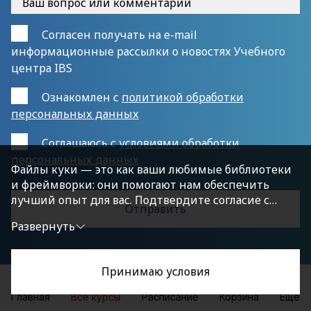
Согласен получать на e-mail
информационные рассылки о новостях Учебного
центра IBS
Ознакомлен с
политикой обработки
персональных данных
Cоглашаюсь с
условиями обработки
персональных данных
Файлы куки — это как ваши любимые библиотеки
и фреймворки: они помогают нам обеспечить
лучший опыт для вас. Подтвердите согласие с
политикой конфиденциальности, нажав
Развернуть
«Принимаю условия», чтобы продолжить.
Принимаю условия
Главная
Все курсы
Расписание
Корзина
Еще