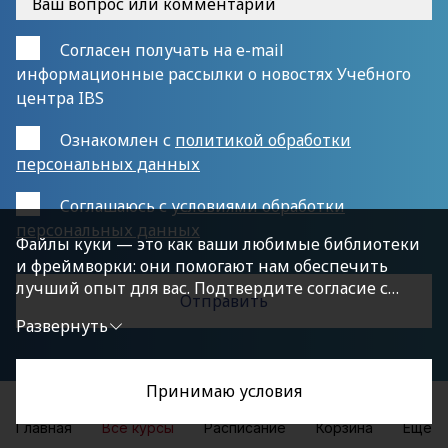
Согласен получать на e-mail
информационные рассылки о новостях Учебного
центра IBS
Ознакомлен с
политикой обработки
персональных данных
Cоглашаюсь с
условиями обработки
персональных данных
Файлы куки — это как ваши любимые библиотеки
и фреймворки: они помогают нам обеспечить
лучший опыт для вас. Подтвердите согласие с
политикой конфиденциальности, нажав
Развернуть
«Принимаю условия», чтобы продолжить.
Принимаю условия
Главная
Все курсы
Расписание
Корзина
Еще