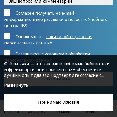
Согласен получать на e-mail
информационные рассылки о новостях Учебного
центра IBS
Ознакомлен с
политикой обработки
персональных данных
Cоглашаюсь с
условиями обработки
персональных данных
Файлы куки — это как ваши любимые библиотеки
и фреймворки: они помогают нам обеспечить
лучший опыт для вас. Подтвердите согласие с
политикой конфиденциальности, нажав
Развернуть
«Принимаю условия», чтобы продолжить.
Принимаю условия
Главная
Все курсы
Расписание
Корзина
Еще