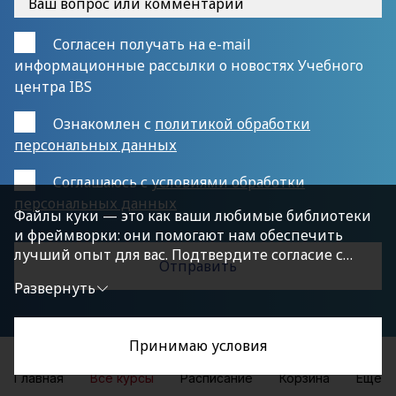
Согласен получать на e-mail
информационные рассылки о новостях Учебного
центра IBS
Ознакомлен с
политикой обработки
персональных данных
Cоглашаюсь с
условиями обработки
персональных данных
Файлы куки — это как ваши любимые библиотеки
и фреймворки: они помогают нам обеспечить
лучший опыт для вас. Подтвердите согласие с
политикой конфиденциальности, нажав
Развернуть
«Принимаю условия», чтобы продолжить.
Принимаю условия
Главная
Все курсы
Расписание
Корзина
Еще