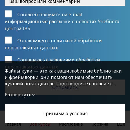
Согласен получать на e-mail
информационные рассылки о новостях Учебного
центра IBS
Ознакомлен с
политикой обработки
персональных данных
Cоглашаюсь с
условиями обработки
персональных данных
Файлы куки — это как ваши любимые библиотеки
и фреймворки: они помогают нам обеспечить
лучший опыт для вас. Подтвердите согласие с
политикой конфиденциальности, нажав
Развернуть
«Принимаю условия», чтобы продолжить.
Принимаю условия
Главная
Все курсы
Расписание
Корзина
Еще