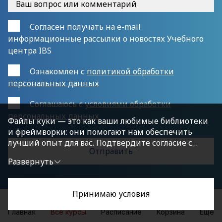
Согласен получать на e-mail
информационные рассылки о новостях Учебного
центра IBS
Ознакомлен с
политикой обработки
персональных данных
Cоглашаюсь с
условиями обработки
персональных данных
Файлы куки — это как ваши любимые библиотеки
и фреймворки: они помогают нам обеспечить
лучший опыт для вас. Подтвердите согласие с
политикой конфиденциальности, нажав
Развернуть
«Принимаю условия», чтобы продолжить.
Принимаю условия
Главная
Все курсы
Расписание
Корзина
Еще