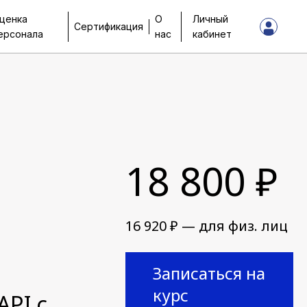
ценка
О
Личный
Сертификация
ерсонала
нас
кабинет
18 800 ₽
16 920 ₽ — для физ. лиц
Записаться на
курс
API с