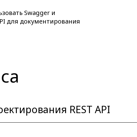
ьзовать Swagger и
PI для документирования
са
оектирования REST API