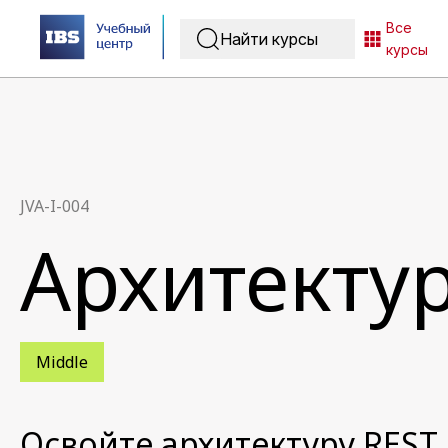
Все
курсы
JVA-I-004
Архитекту
Middle
Освойте архитектуру REST