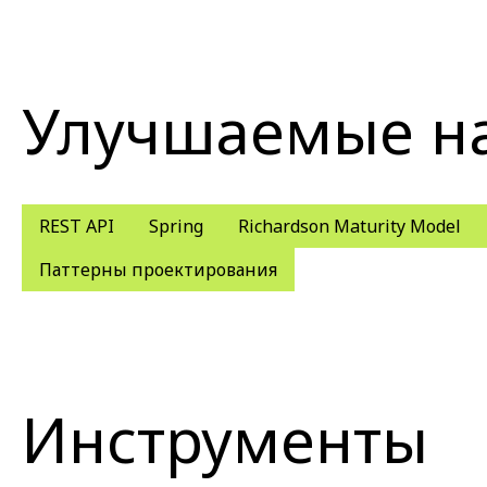
Улучшаемые н
REST API
Spring
Richardson Maturity Model
Паттерны проектирования
Инструменты