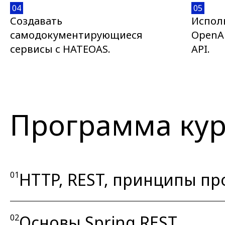
04
05
Создавать
Испол
самодокументирующиеся
OpenA
сервисы с HATEOAS.
API.
Программа кур
HTTP, REST, принципы пр
01
Основы Spring REST
02