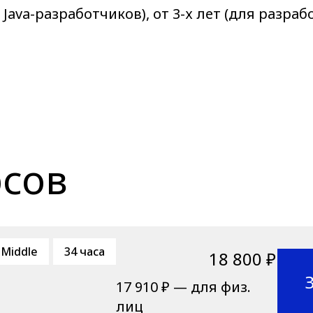
 Java-разработчиков), от 3-х лет (для разраб
рсов
Middle
34 часа
18 800 ₽
17 910 ₽ — для физ.
лиц