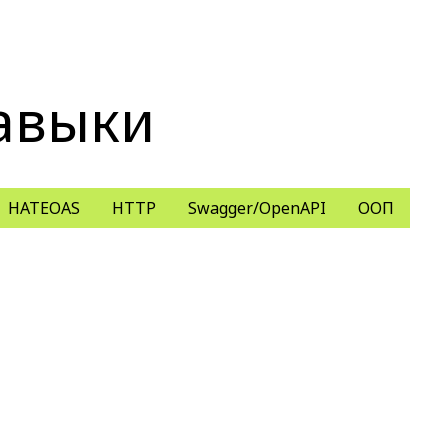
авыки
HATEOAS
HTTP
Swagger/OpenAPI
ООП