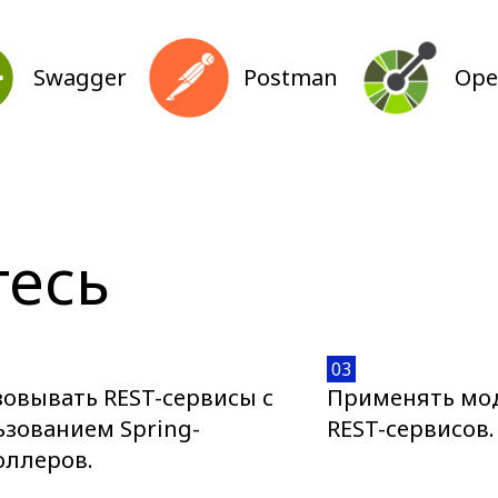
Swagger
Postman
Ope
тесь
03
овывать REST-сервисы с
Применять мод
ьзованием Spring-
REST-сервисов.
оллеров.