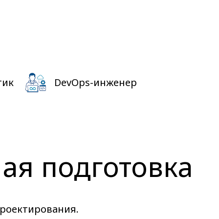
тик
DevOps-инженер
ая подготовка
проектирования.