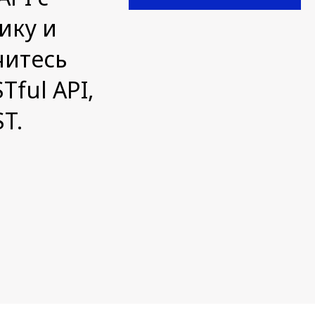
ику и
читесь
ful API,
T.