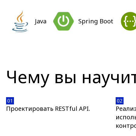
Java
Spring Boot
Чему вы научи
01
02
Проектировать RESTful API.
Реализ
испол
контр