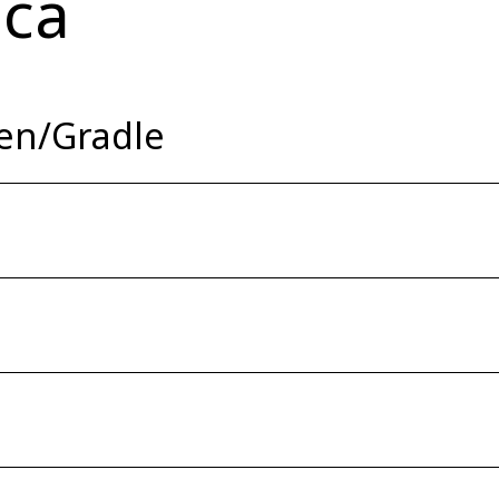
са
en/Gradle