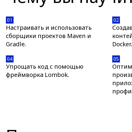
01
02
Настраивать и использовать
Создав
сборщики проектов Maven и
конте
Gradle.
Docker
04
05
Упрощать код с помощью
Оптим
фреймворка Lombok.
произ
прило
профи