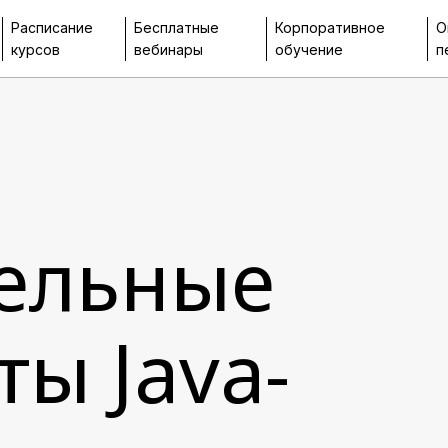
Расписание
Бесплатные
Корпоративное
О
курсов
вебинары
обучение
п
ельные
ы Java-