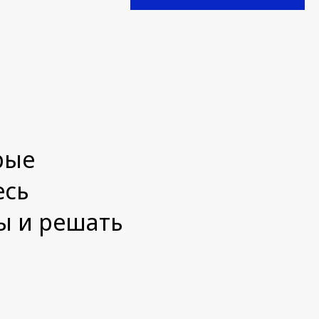
рые
есь
ы и решать