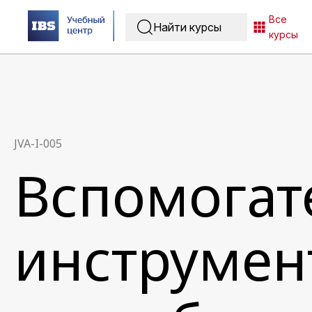
Все
курсы
JVA-I-005
Вспомогат
инструмент