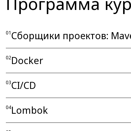
Программа кур
Сборщики проектов: Mav
01
Docker
02
CI/CD
03
Lombok
04