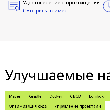
Удостоверение о прохождении
Смотреть пример
Улучшаемые н
Maven
Gradle
Docker
CI/CD
Lombok
Оптимизация кода
Управление проектами