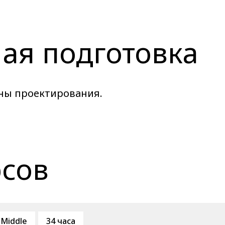
ая подготовка
рны проектирования.
рсов
Middle
34 часа