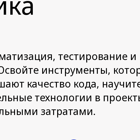
ика
оматизация, тестирование и
Освойте инструменты, кото
шают качество кода, научит
льные технологии в проект
льными затратами.