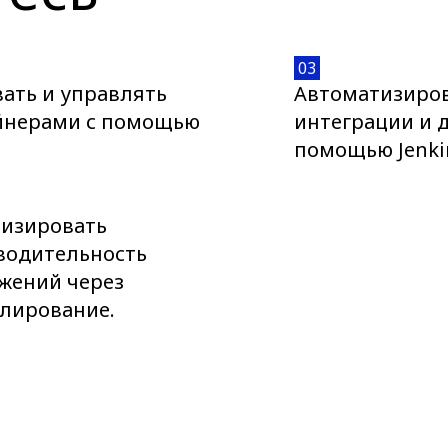
03
ать и управлять
Автоматизиров
йнерами с помощью
интеграции и д
.
помощью Jenki
изировать
водительность
жений через
лирование.