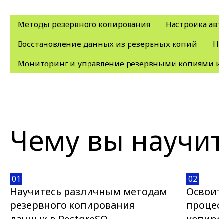
Методы резервного копирования
Настройка ав
Восстановление данных из резервных копий
Н
Мониторинг и управление резервными копиями 
Чему вы научи
01
02
Научитесь различным методам
Освои
резервного копирования
проце
данных в PostgreSQL
копир