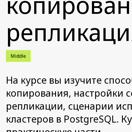
копирован
репликаци
Middle
На курсе вы изучите спос
копирования, настройки с
репликации, сценарии ис
кластеров в PostgreSQL. К
практическую части