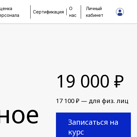
ценка
О
Личный
Сертификация
ерсонала
нас
кабинет
19 000 ₽
17 100 ₽ — для физ. лиц
вное
Записаться на
курс