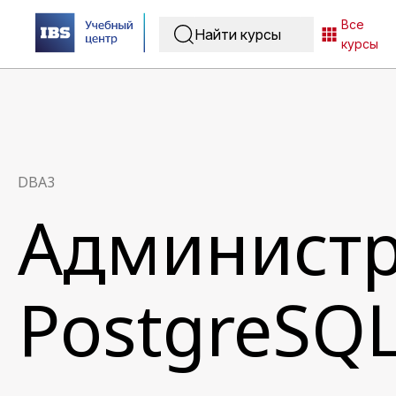
Все
курсы
DBA3
Админист
PostgreSQL