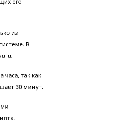
щих его
ько из
системе. В
ого.
 часа, так как
шает 30 минут.
ыми
ипта.