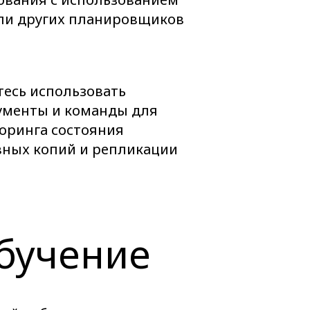
или других планировщиков
тесь использовать
ументы и команды для
оринга состояния
вных копий и репликации
обучение