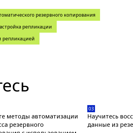
томатического резервного копирования
астройка репликации
и репликацией
тесь
03
те методы автоматизации
Научитесь вос
сса резервного
данные из рез
ования с использованием