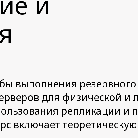
ие и
я
обы выполнения резервного
ерверов для физической и 
пользования репликации и 
урс включает теоретическую