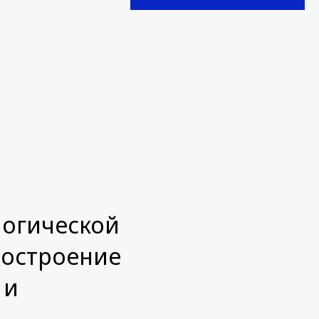
логической
построение
 и