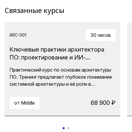
Связанные курсы
30 часов
ARC-001
Ключевые практики архитектора
ПО: проектирование и ИИ-
инструменты
Практический курс по основам архитектуры
ПО. Тренинг предлагает глубокое понимание
системной архитектуры и её роли в
разработке ПО. Участники освоят выявление
требований, проектирование,
68 900 ₽
от Middle
документирование и анализ архитектуры, а
также научатся применять эти практики в
реальных проектах. Курс охватывает весь
жизненный цикл разработки ПО, включая