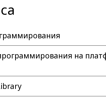
са
ограммирования
 программирования на плат
ibrary