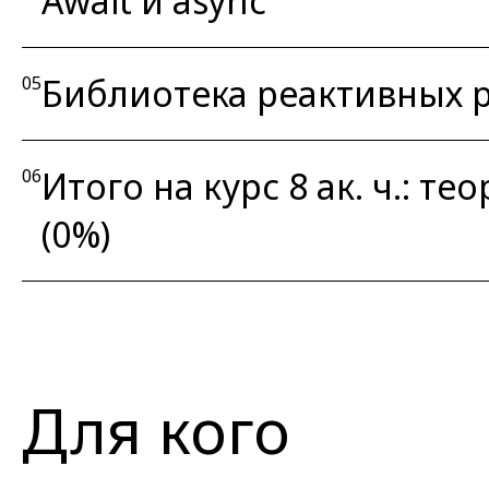
Await и async
Библиотека реактивных ра
05
Итого на курс 8 ак. ч.: тео
06
(0%)
Для кого