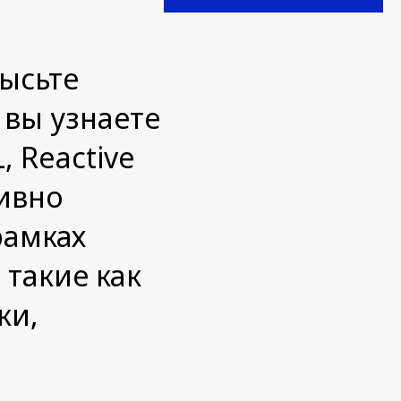
ысьте
 вы узнаете
, Reactive
тивно
рамках
 такие как
ки,