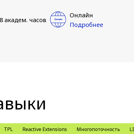
Онлайн
8 академ. часов
Подробнее
авыки
TPL
Reactive Extensions
Многопоточность
L