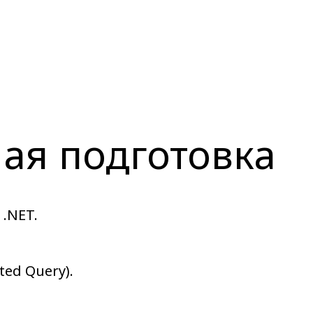
ая подготовка
.NET.
ed Query).