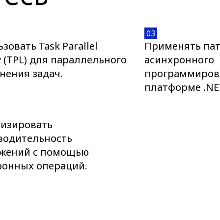
03
зовать Task Parallel
Применять па
y (TPL) для параллельного
асинхронного
нения задач.
программиров
платформе .NE
изировать
водительность
жений с помощью
ронных операций.