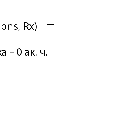
ons, Rx)
 – 0 ак. ч.