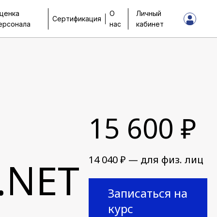
ценка
О
Личный
Сертификация
ерсонала
нас
кабинет
15 600 ₽
14 040 ₽ — для физ. лиц
.NET
Записаться на
курс