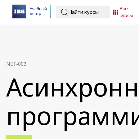
Все
курсы
NET-003
Асинхронн
программи