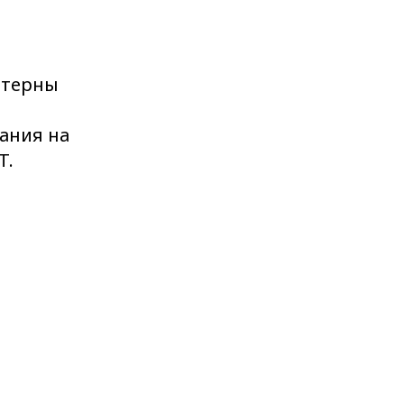
ттерны
ания на
T.