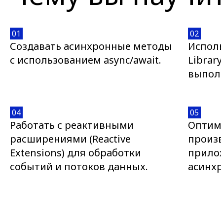
01
02
Создавать асинхронные методы
Исполь
с использованием async/await.
Librar
выпол
04
05
Работать с реактивными
Оптим
расширениями (Reactive
произ
Extensions) для обработки
прило
событий и потоков данных.
асинх