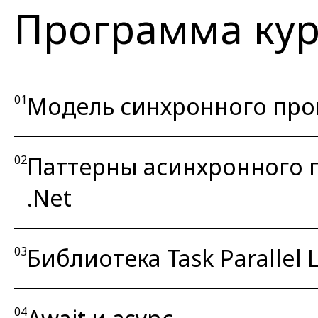
Программа кур
Модель синхронного пр
01
Паттерны асинхронного
02
.Net
Библиотека Task Parallel L
03
04