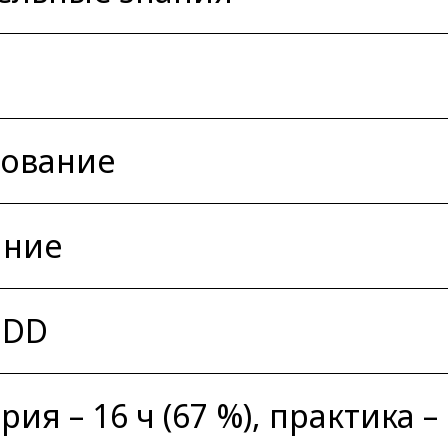
рование
ание
DDD
ия – 16 ч (67 %), практика – 