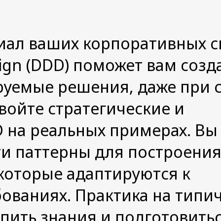
иал ваших корпоративных с
ign (DDD) поможет вам созд
руемые решения, даже при 
войте стратегические и
 на реальных примерах. Вы
ти паттерны для построени
которые адаптируются к
ованиях. Практика на типи
пить знания и подготовитьс