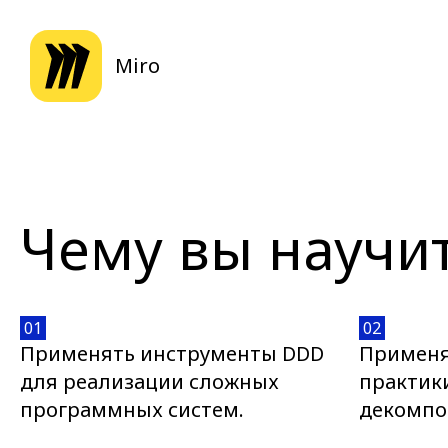
Miro
Чему вы научи
01
02
Применять инструменты DDD
Применя
для реализации сложных
практик
программных систем.
декомпо