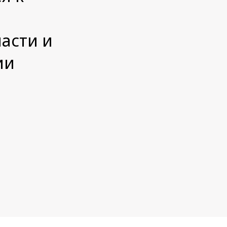
асти и
ии