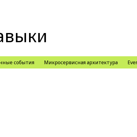
авыки
нные события
Микросервисная архитектура
Eve