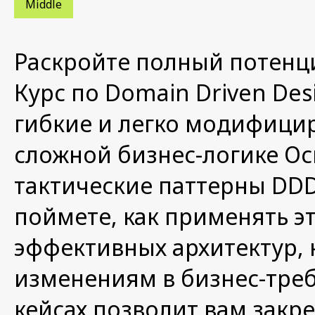
Middle
Раскройте полный потенц
Курс по Domain Driven Des
гибкие и легко модифици
сложной бизнес-логике Ос
тактические паттерны DDD
поймете, как применять э
эффективных архитектур, 
изменениям в бизнес-треб
кейсах позволит вам закре