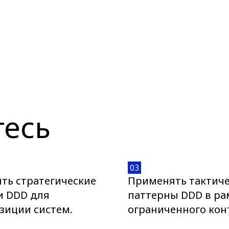
тесь
03
ть стратегические
Применять тактич
и DDD для
паттерны DDD в ра
зиции систем.
ограниченного конт