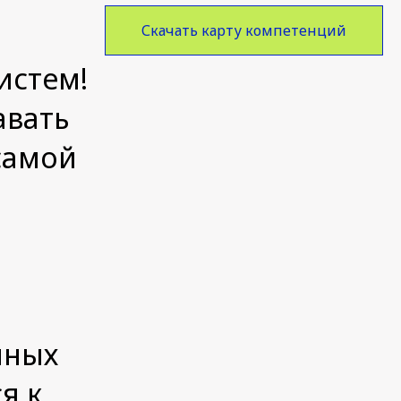
Скачать карту компетенций
истем!
авать
самой
я
чных
я к