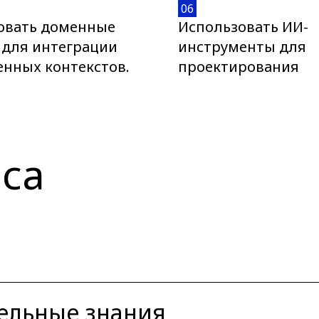
06
овать доменные
Использовать ИИ-
 для интеграции
инструменты для
енных контекстов.
проектирования
са
ельные знания