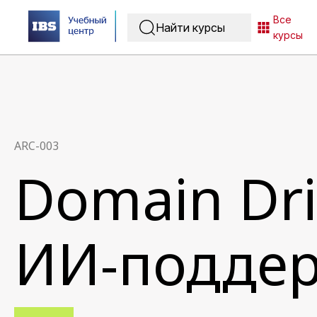
Все
курсы
ARC-003
Domain Dri
ИИ-подде