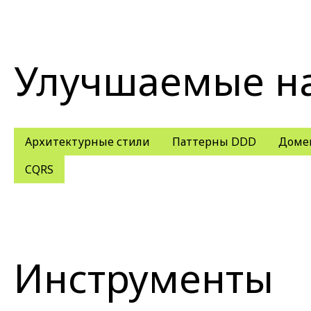
Улучшаемые н
Архитектурные стили
Паттерны DDD
Доме
CQRS
Инструменты