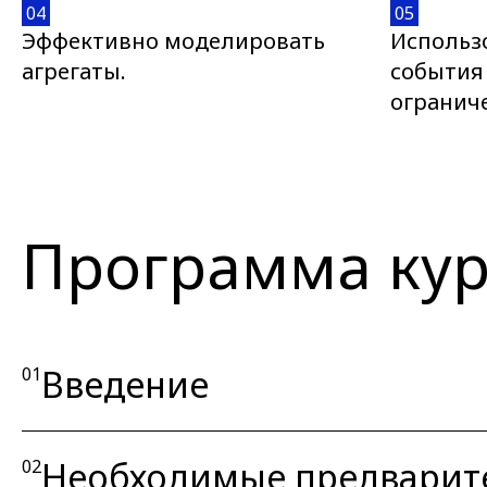
04
05
Эффективно моделировать
Использ
агрегаты.
события
огранич
Программа кур
Введение
01
Необходимые предварит
02