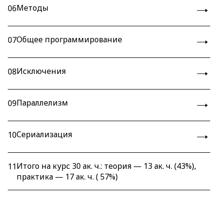
Методы
06
Общее программирование
07
Исключения
08
Параллелизм
09
Сериализация
10
Итого на курс 30 ак. ч.: теория — 13 ак. ч. (43%),
11
практика — 17 ак. ч. ( 57%)