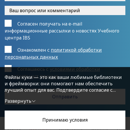
Согласен получать на e-mail
информационные рассылки о новостях Учебного
центра IBS
Ознакомлен с
политикой обработки
персональных данных
Cоглашаюсь с
условиями обработки
персональных данных
Файлы куки — это как ваши любимые библиотеки
и фреймворки: они помогают нам обеспечить
лучший опыт для вас. Подтвердите согласие с
политикой конфиденциальности, нажав
Развернуть
«Принимаю условия», чтобы продолжить.
Принимаю условия