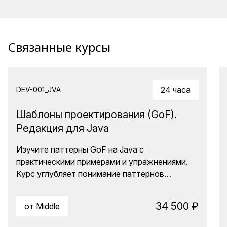
Связанные курсы
24 часа
DEV-001_JVA
Шаблоны проектирования (GoF).
Редакция для Java
Изучите паттерны GoF на Java с
практическими примерами и упражнениями.
Курс углубляет понимание паттернов
проектирования, учит их комбинировать и
адаптировать под сложные enterprise-задачи.
34 500 ₽
от Middle
Вы научитесь не просто "распознавать"
паттерны, а осознанно выбирать их для