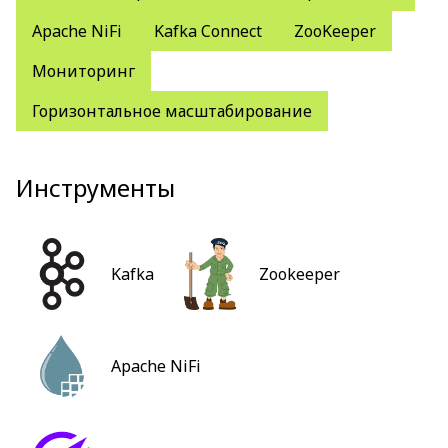
Apache NiFi
Kafka Connect
ZooKeeper
Мониторинг
Горизонтальное масштабирование
Инструменты
Kafka
Zookeeper
Apache NiFi