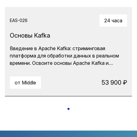
24 часа
EAS-026
Основы Kafka
Введение в Apache Kafka: стриминговая
платформа для обработки данных в реальном
времени. Освоите основы Apache Kafka и
научитесь разрабатывать распределенные
стриминговые приложения. Получите
53 900 ₽
от Middle
практический опыт работы с экосистемой Kafka,
включая настройку кластеров, разработку
клиентских приложений и использование KSQL.