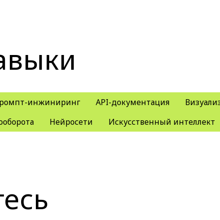
авыки
ромпт-инжиниринг
API-документация
Визуали
ооборота
Нейросети
Искусственный интеллект
тесь