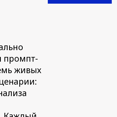
еально
и промпт-
емь живых
сценарии:
нализа
. Каждый