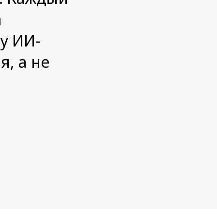
а
у ИИ-
, а не