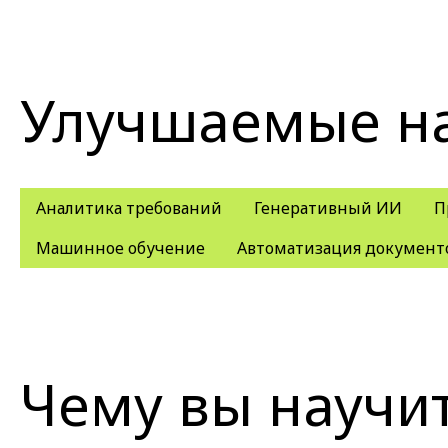
Улучшаемые н
Аналитика требований
Генеративный ИИ
П
Машинное обучение
Автоматизация документ
Чему вы научи