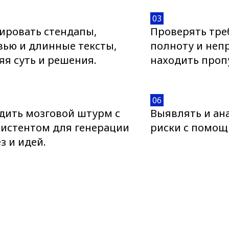
03
ировать стендапы,
Проверять тре
вью и длинные тексты,
полноту и неп
я суть и решения.
находить проп
06
дить мозговой штурм с
Выявлять и ан
систентом для генерации
риски с помощ
з и идей.