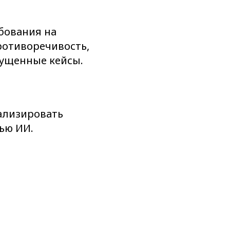
бования на
ротиворечивость,
ущенные кейсы.
ализировать
ью ИИ.