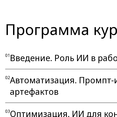
Программа кур
Введение. Роль ИИ в раб
01
Автоматизация. Промпт-
02
артефактов
Оптимизация. ИИ для кон
03