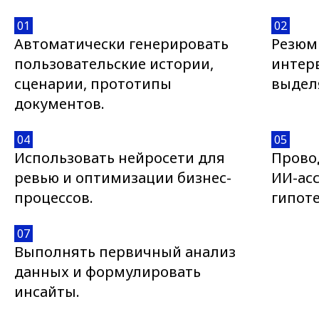
01
02
Автоматически генерировать
Резюм
пользовательские истории,
интер
сценарии, прототипы
выделя
документов.
04
05
Использовать нейросети для
Прово
ревью и оптимизации бизнес-
ИИ-ас
процессов.
гипоте
07
Выполнять первичный анализ
данных и формулировать
инсайты.