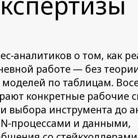
экспертизы
ес-аналитиков о том, как р
невной работе — без теори
 моделей по таблицам. Вос
ирают конкретные рабочие 
и выбора инструмента до а
MN-процессами и данными,
общения со стейкхолдерами