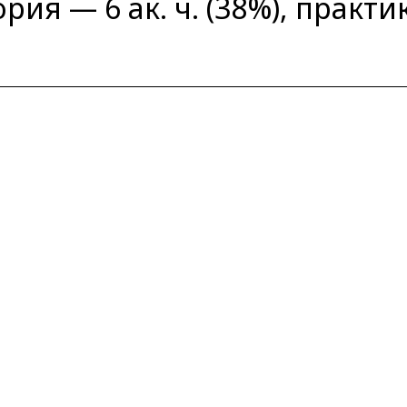
ория — 6 ак. ч. (38%), практи