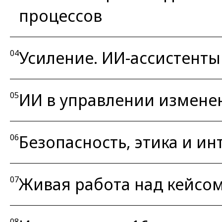
процессов
Усиление. ИИ-ассистент
04
ИИ в управлении измене
05
Безопасность, этика и и
06
Живая работа над кейсом:
07
08