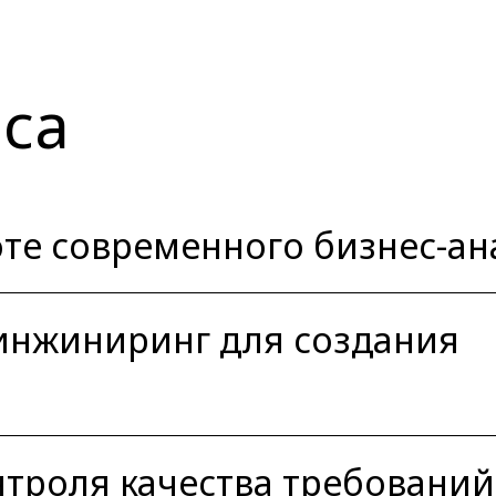
са
оте современного бизнес-а
инжиниринг для создания
троля качества требований