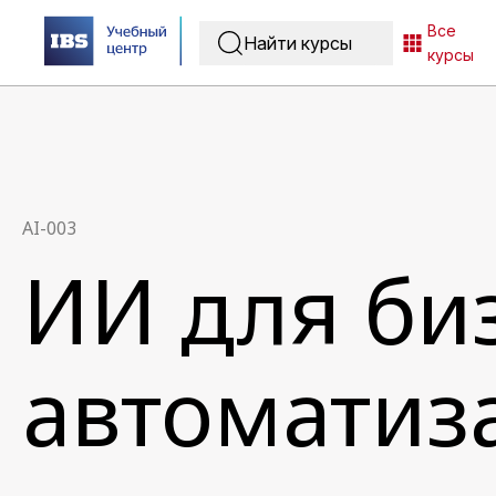
Все
курсы
AI-003
ИИ для би
автоматиз