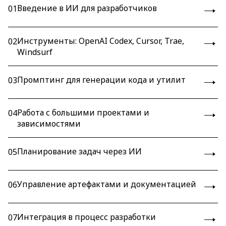
Введение в ИИ для разработчиков
01
Инструменты: OpenAI Codex, Cursor, Trae,
02
Windsurf
Промптинг для генерации кода и утилит
03
Работа с большими проектами и
04
зависимостями
Планирование задач через ИИ
05
Управление артефактами и документацией
06
Интеграция в процесс разработки
07