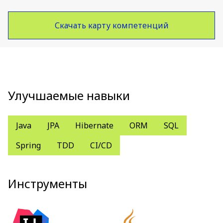
Скачать карту компетенций
Улучшаемые навыки
Java
JPA
Hibernate
ORM
SQL
Spring
TDD
CI/CD
Инструменты