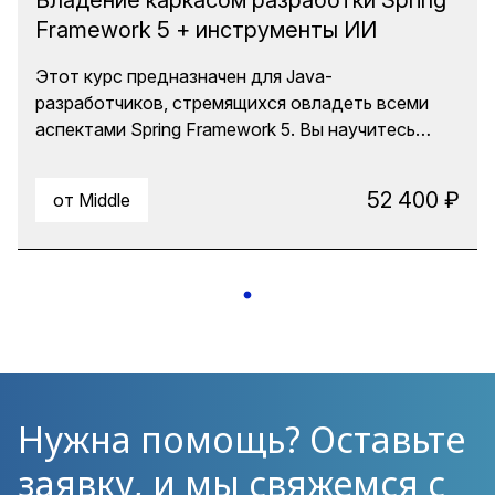
Владение каркасом разработки Spring
Framework 5 + инструменты ИИ
Этот курс предназначен для Java-
разработчиков, стремящихся овладеть всеми
аспектами Spring Framework 5. Вы научитесь
создавать надежные и масштабируемые
приложения, используя такие ключевые
52 400 ₽
от Middle
технологии, как Dependency Injection (DI),
Aspect-Oriented Programming (AOP), Spring Boot,
Spring Data и Spring REST. Также вы попробуете
делегировать некоторые задачи ИИ и узнаете,
как можете повысить свою эффективность.
Нужна помощь? Оставьте
заявку, и мы свяжемся с