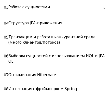
Работа с сущностями
03
Структура JPA-приложения
04
Транзакции и работа в конкурентной среде
05
(много клиентов/потоков)
Выборка сущностей с использованием HQL и JPA
06
QL
Оптимизация Hibernate
07
Интеграция с фрэймворком Spring
08